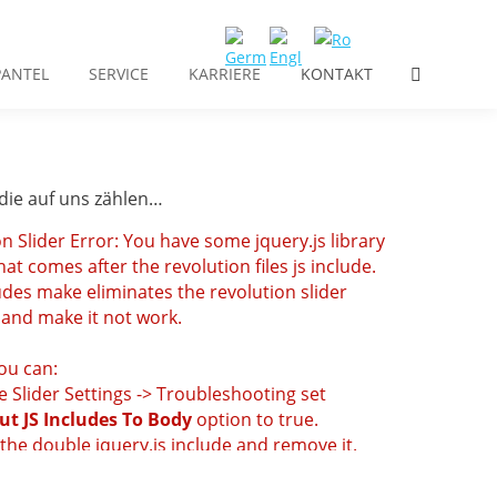
ANTEL
SERVICE
KARRIERE
KONTAKT
Search:
die auf uns zählen…
n Slider Error: You have some jquery.js library
hat comes after the revolution files js include.
udes make eliminates the revolution slider
, and make it not work.
you can:
 Slider Settings -> Troubleshooting set
ut JS Includes To Body
option to true.
he double jquery.js include and remove it.