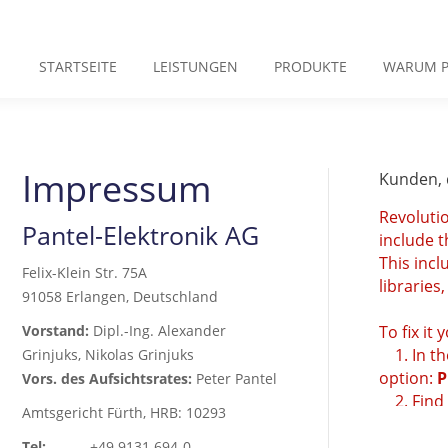
STARTSEITE
LEISTUNGEN
PRODUKTE
WARUM P
Impressum
Kunden, 
Revolutio
Pantel-Elektronik AG
include t
This incl
Felix-Klein Str. 75A
libraries
91058 Erlangen, Deutschland
Vorstand:
Dipl.-Ing. Alexander
To fix it 
1. In the
Grinjuks, Nikolas Grinjuks
option:
P
Vors. des Aufsichtsrates:
Peter Pantel
2. Find t
Amtsgericht Fürth, HRB: 10293
Tel:
+49 9131 694-0